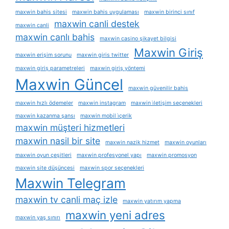
maxwin bahis sitesi
maxwin bahis uygulaması
maxwin birinci sınıf
maxwin canli destek
maxwin canli
maxwin canlı bahis
maxwin casino şikayet bilgisi
Maxwin Giriş
maxwin erişim sorunu
maxwin giris twitter
maxwin giriş parametreleri
maxwin giriş yöntemi
Maxwin Güncel
maxwin güvenilir bahis
maxwin hızlı ödemeler
maxwin instagram
maxwin i̇letişim seçenekleri
maxwin kazanma şansı
maxwin mobil i̇çerik
maxwin müşteri hizmetleri
maxwin nasil bir site
maxwin nazik hizmet
maxwin oyunları
maxwin oyun çeşitleri
maxwin profesyonel yapı
maxwin promosyon
maxwin site düşüncesi
maxwin spor seçenekleri
Maxwin Telegram
maxwin tv canli maç izle
maxwin yatırım yapma
maxwin yeni adres
maxwin yaş sınırı