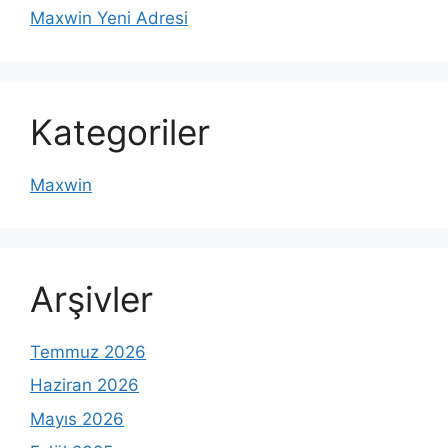
Maxwin Yeni Adresi
Kategoriler
Maxwin
Arşivler
Temmuz 2026
Haziran 2026
Mayıs 2026