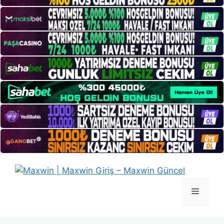
İçeriğe
atla
Menü