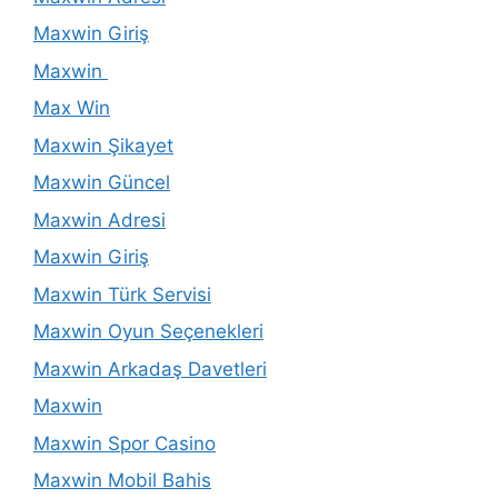
Maxwin Giriş
Maxwin
Max Win
Maxwin Şikayet
Maxwin Güncel
Maxwin Adresi
Maxwin Giriş
Maxwin Türk Servisi
Maxwin Oyun Seçenekleri
Maxwin Arkadaş Davetleri
Maxwin
Maxwin Spor Casino
Maxwin Mobil Bahis