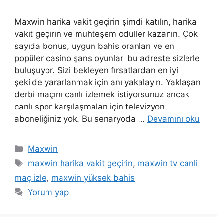
Maxwin harika vakit geçirin şimdi katılın, harika
vakit geçirin ve muhteşem ödüller kazanın. Çok
sayıda bonus, uygun bahis oranları ve en
popüler casino şans oyunları bu adreste sizlerle
buluşuyor. Sizi bekleyen fırsatlardan en iyi
şekilde yararlanmak için anı yakalayın. Yaklaşan
derbi maçını canlı izlemek istiyorsunuz ancak
canlı spor karşılaşmaları için televizyon
aboneliğiniz yok. Bu senaryoda …
Devamını oku
Kategoriler
Maxwin
Etiketler
maxwin harika vakit geçirin
,
maxwin tv canli
maç izle
,
maxwin yüksek bahis
Yorum yap