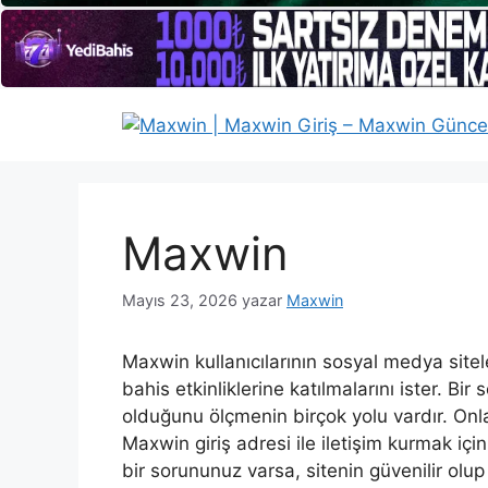
İçeriğe
atla
Maxwin
Mayıs 23, 2026
yazar
Maxwin
Maxwin kullanıcılarının sosyal medya sitele
bahis etkinliklerine katılmalarını ister. Bir
olduğunu ölçmenin birçok yolu vardır. Onları
Maxwin giriş adresi ile iletişim kurmak içi
bir sorununuz varsa, sitenin güvenilir olu