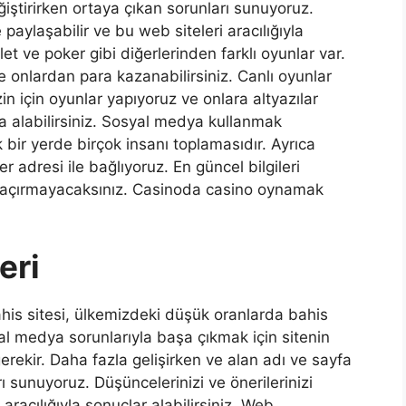
ğiştirirken ortaya çıkan sorunları sunuyoruz.
 paylaşabilir ve bu web siteleri aracılığıyla
let ve poker gibi diğerlerinden farklı oyunlar var.
e onlardan para kazanabilirsiniz. Canlı oyunlar
in için oyunlar yapıyoruz ve onlara altyazılar
a alabilirsiniz. Sosyal medya kullanmak
bir yerde birçok insanı toplamasıdır. Ayrıca
r adresi ile bağlıyoruz. En güncel bilgileri
i kaçırmayacaksınız. Casinoda casino oynamak
eri
ahis sitesi, ülkemizdeki düşük oranlarda bahis
al medya sorunlarıyla başa çıkmak için sitenin
erekir. Daha fazla gelişirken ve alan adı ve sayfa
rı sunuyoruz. Düşüncelerinizi ve önerilerinizi
 aracılığıyla sonuçlar alabilirsiniz. Web