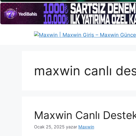
İçeriğe
atla
maxwin canlı des
Maxwin Canlı Destek
Ocak 25, 2025
yazar
Maxwin