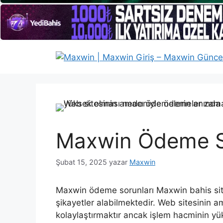
İçeriğe
atla
Maxwin Ödeme S
Şubat 15, 2025
yazar
Maxwin
Maxwin ödeme sorunları Maxwin bahis site
şikayetler alabilmektedir. Web sitesinin 
kolaylaştırmaktır ancak işlem hacminin 