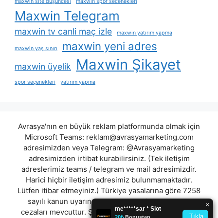
maxwin site düşüncesi
maxwin spor seçenekleri
Maxwin Telegram
maxwin tv canli maç izle
maxwin yatırım yapma
maxwin yeni adres
maxwin yaş sınırı
Maxwin Şikayet
maxwin üyelik
spor seçenekleri
yatırım yapma
Avrasya'nın en büyük reklam platformunda olmak için
Microsoft Teams:
reklam@avrasyamarketing.com
adresimizden veya Telegram: @Avrasyamarketing
adresimizden irtibat kurabilirsiniz. (Tek iletişim
adreslerimiz teams / telegram ve mail adresimizdir.
Harici hiçbir iletişim adresimiz bulunmamaktadır.
Lütfen itibar etmeyiniz.) Türkiye yasalarına göre 7258
sayılı kanun uyarınca yasa dışı bahis oynamanın
cezaları mevcuttur. Şu an bulunduğunuz site hiç bir