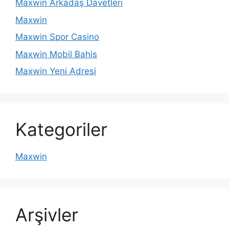
Maxwin Arkadaş Davetleri
Maxwin
Maxwin Spor Casino
Maxwin Mobil Bahis
Maxwin Yeni Adresi
Kategoriler
Maxwin
Arşivler