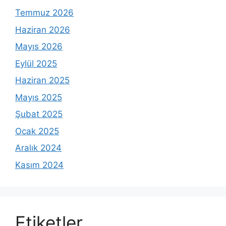
Temmuz 2026
Haziran 2026
Mayıs 2026
Eylül 2025
Haziran 2025
Mayıs 2025
Şubat 2025
Ocak 2025
Aralık 2024
Kasım 2024
Etiketler