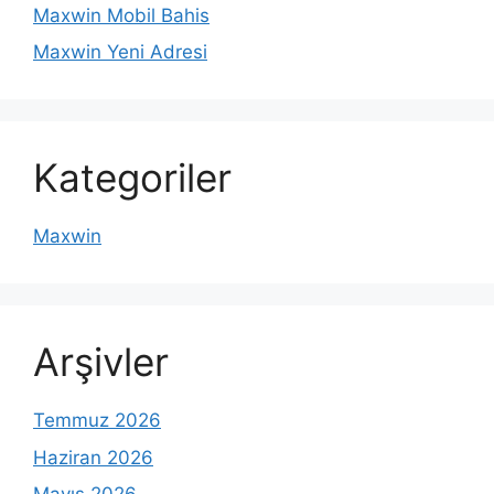
Maxwin Mobil Bahis
Maxwin Yeni Adresi
Kategoriler
Maxwin
Arşivler
Temmuz 2026
Haziran 2026