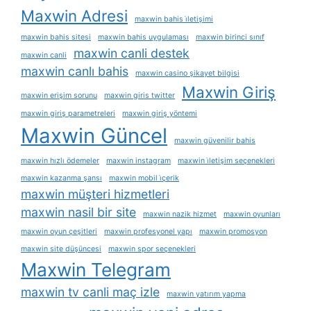
Maxwin Adresi
maxwin bahis i̇letişimi
maxwin bahis sitesi
maxwin bahis uygulaması
maxwin birinci sınıf
maxwin canli destek
maxwin canli
maxwin canlı bahis
maxwin casino şikayet bilgisi
Maxwin Giriş
maxwin erişim sorunu
maxwin giris twitter
maxwin giriş parametreleri
maxwin giriş yöntemi
Maxwin Güncel
maxwin güvenilir bahis
maxwin hızlı ödemeler
maxwin instagram
maxwin i̇letişim seçenekleri
maxwin kazanma şansı
maxwin mobil i̇çerik
maxwin müşteri hizmetleri
maxwin nasil bir site
maxwin nazik hizmet
maxwin oyunları
maxwin oyun çeşitleri
maxwin profesyonel yapı
maxwin promosyon
maxwin site düşüncesi
maxwin spor seçenekleri
Maxwin Telegram
maxwin tv canli maç izle
maxwin yatırım yapma