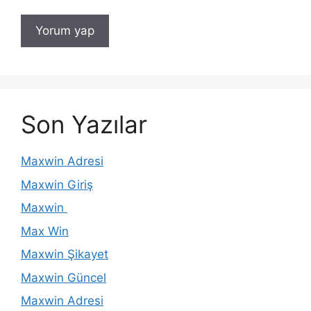
Son Yazılar
Maxwin Adresi
Maxwin Giriş
Maxwin
Max Win
Maxwin Şikayet
Maxwin Güncel
Maxwin Adresi