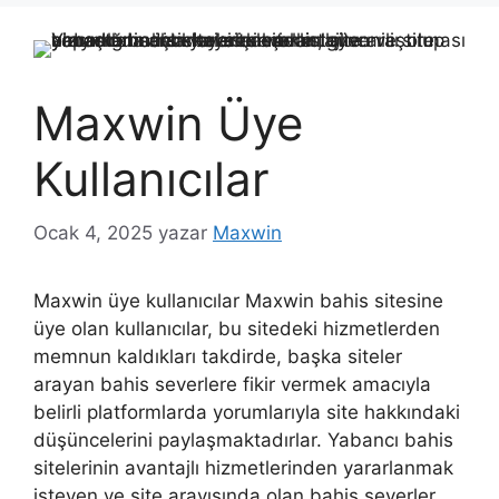
Maxwin Üye
Kullanıcılar
Ocak 4, 2025
yazar
Maxwin
Maxwin üye kullanıcılar Maxwin bahis sitesine
üye olan kullanıcılar, bu sitedeki hizmetlerden
memnun kaldıkları takdirde, başka siteler
arayan bahis severlere fikir vermek amacıyla
belirli platformlarda yorumlarıyla site hakkındaki
düşüncelerini paylaşmaktadırlar. Yabancı bahis
sitelerinin avantajlı hizmetlerinden yararlanmak
isteyen ve site arayışında olan bahis severler,