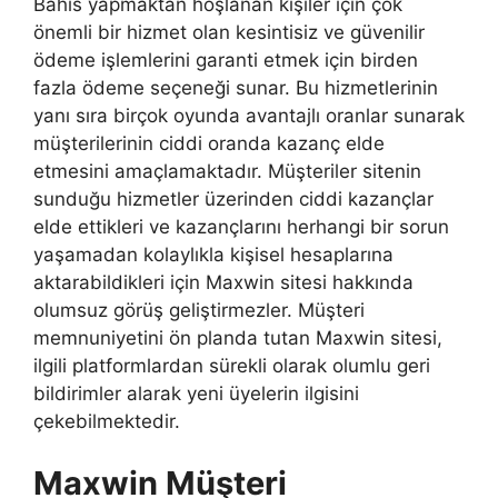
Bahis yapmaktan hoşlanan kişiler için çok
önemli bir hizmet olan kesintisiz ve güvenilir
ödeme işlemlerini garanti etmek için birden
fazla ödeme seçeneği sunar. Bu hizmetlerinin
yanı sıra birçok oyunda avantajlı oranlar sunarak
müşterilerinin ciddi oranda kazanç elde
etmesini amaçlamaktadır. Müşteriler sitenin
sunduğu hizmetler üzerinden ciddi kazançlar
elde ettikleri ve kazançlarını herhangi bir sorun
yaşamadan kolaylıkla kişisel hesaplarına
aktarabildikleri için Maxwin sitesi hakkında
olumsuz görüş geliştirmezler. Müşteri
memnuniyetini ön planda tutan Maxwin sitesi,
ilgili platformlardan sürekli olarak olumlu geri
bildirimler alarak yeni üyelerin ilgisini
çekebilmektedir.
Maxwin Müşteri