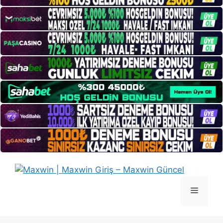
İçeriğe
atla
Menü