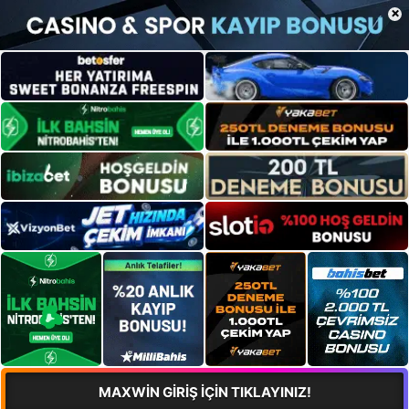
×
MAXWİN GİRİŞ İÇİN TIKLAYINIZ!