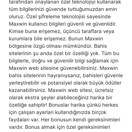
tarafından onaylanan özel teknolojiyi kullanarak
tüm bilgilerinizi güvende tuttuğumuzdan emin
oluruz. Özel şifreleme teknolojisi sayesinde
Maxwin kullanıcı bilgileri güvenli ve güvenlidir.
Kimse buna erişemez, üçüncü taraflara veya
kurumlara bile erişemez. Bunun Maxwin
bölgesine özgü olması mümkündür. Bahis
sitelerinin şu anda özel bir özelliği yok. Tüm bu
bilgilerle, doğru ve güvenilir bilgi sağlamak için
Maxwin web sitesine güvenebilirsiniz. Maxwin
bahis sitelerinin hayranıysanız, bahisleri güvenle
yerleştirebilir ve potansiyel olarak büyük ödüller
kazanabilirsiniz. Maxwin web sitesi, ücretsiz
olarak ekstra şeyler alabileceğiniz harika bir
özelliğe sahiptir! Bonuslar harika çünkü herkes
için çalışan ayarları kullandığınızda birçok
faydaları var. Her bonusun kendi gereksinimleri
vardır. Bonus almak için özel gereksinimleri