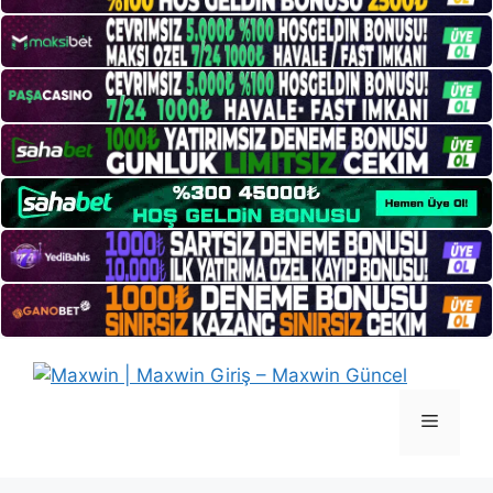
İçeriğe
atla
Menü