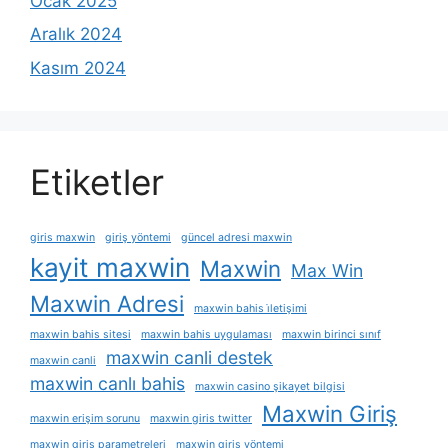
Ocak 2025
Aralık 2024
Kasım 2024
Etiketler
giris maxwin
giriş yöntemi
güncel adresi maxwin
kayit maxwin
Maxwin
Max Win
Maxwin Adresi
maxwin bahis i̇letişimi
maxwin bahis sitesi
maxwin bahis uygulaması
maxwin birinci sınıf
maxwin canli destek
maxwin canli
maxwin canlı bahis
maxwin casino şikayet bilgisi
Maxwin Giriş
maxwin erişim sorunu
maxwin giris twitter
maxwin giriş parametreleri
maxwin giriş yöntemi