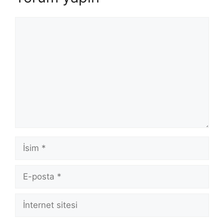
Yorum
İsim
E-
posta
İnternet
sitesi