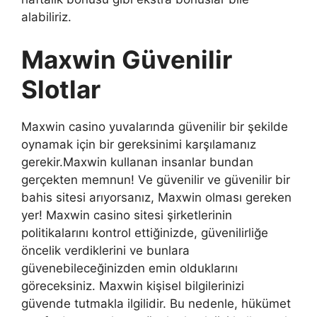
alabiliriz.
Maxwin Güvenilir
Slotlar
Maxwin casino yuvalarında güvenilir bir şekilde
oynamak için bir gereksinimi karşılamanız
gerekir.Maxwin kullanan insanlar bundan
gerçekten memnun! Ve güvenilir ve güvenilir bir
bahis sitesi arıyorsanız, Maxwin olması gereken
yer! Maxwin casino sitesi şirketlerinin
politikalarını kontrol ettiğinizde, güvenilirliğe
öncelik verdiklerini ve bunlara
güvenebileceğinizden emin olduklarını
göreceksiniz. Maxwin kişisel bilgilerinizi
güvende tutmakla ilgilidir. Bu nedenle, hükümet