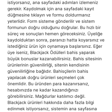
istiyorsanız, ana sayfadaki adımları izlemeniz
gerekir. Kaydolmak için ana sayfadaki kayıt
düğmesine tıklayın ve formu doldurmanız
yeterlidir. Form sisteme gönderilir ve sistem
formunun doğru olduğunu doğrular. Bu hızlı bir
süreç ve sonuçları hemen göreceksiniz. Üyeliğe
kaydolduktan sonra, paranızı hatta koyarsınız ve
istediğiniz ürün için oynamaya başlarsınız. Eğer
üye iseniz, Blackjack Ödülleri bahis yaparak
büyük bonuslar kazanabilirsiniz. Bahis sitesinin
ürünlerinin güvenilirliği, sitenin kendisinin
güvenilirliğine bağlıdır. Bahisçilerin bahis
yapılacak doğru ürünleri seçmeleri çok
önemlidir. Bu üründen para kazanırsanız,
hesabınızda ne kadar kazandığınızı
görebilirsiniz. Mağdurlar katılımcı değil.
Blackjack ürünleri hakkında daha fazla bilgi
edinmek istiyorsanız, sistemin ana sayfasına