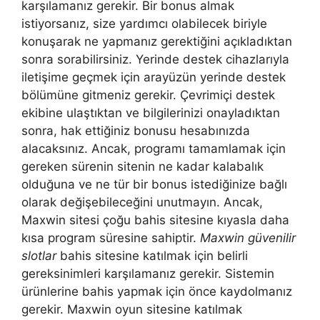
karşılamanız gerekir. Bir bonus almak
istiyorsanız, size yardımcı olabilecek biriyle
konuşarak ne yapmanız gerektiğini açıkladıktan
sonra sorabilirsiniz. Yerinde destek cihazlarıyla
iletişime geçmek için arayüzün yerinde destek
bölümüne gitmeniz gerekir. Çevrimiçi destek
ekibine ulaştıktan ve bilgilerinizi onayladıktan
sonra, hak ettiğiniz bonusu hesabınızda
alacaksınız. Ancak, programı tamamlamak için
gereken sürenin sitenin ne kadar kalabalık
olduğuna ve ne tür bir bonus istediğinize bağlı
olarak değişebileceğini unutmayın. Ancak,
Maxwin sitesi çoğu bahis sitesine kıyasla daha
kısa program süresine sahiptir.
Maxwin güvenilir
slotlar
bahis sitesine katılmak için belirli
gereksinimleri karşılamanız gerekir. Sistemin
ürünlerine bahis yapmak için önce kaydolmanız
gerekir. Maxwin oyun sitesine katılmak