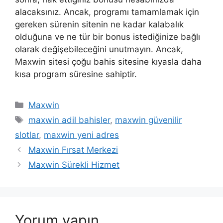
alacaksınız. Ancak, programı tamamlamak için
gereken sürenin sitenin ne kadar kalabalık
olduğuna ve ne tür bir bonus istediğinize bağlı
olarak değişebileceğini unutmayın. Ancak,
Maxwin sitesi çoğu bahis sitesine kıyasla daha
kısa program süresine sahiptir.
Kategoriler
Maxwin
Etiketler
maxwin adil bahisler
,
maxwin güvenilir
slotlar
,
maxwin yeni adres
Maxwin Fırsat Merkezi
Maxwin Sürekli Hizmet
Yorum yapın