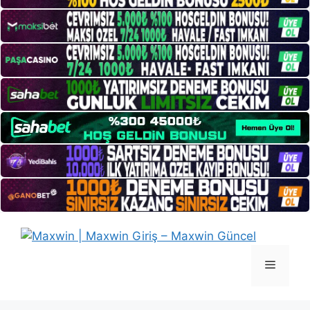
İçeriğe
atla
Menü