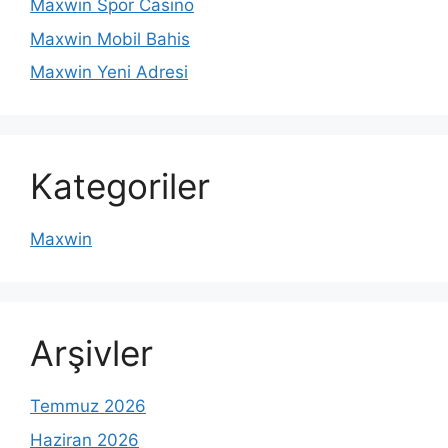
Maxwin Spor Casino
Maxwin Mobil Bahis
Maxwin Yeni Adresi
Kategoriler
Maxwin
Arşivler
Temmuz 2026
Haziran 2026