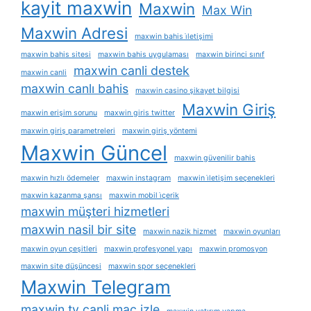
kayit maxwin
Maxwin
Max Win
Maxwin Adresi
maxwin bahis i̇letişimi
maxwin bahis sitesi
maxwin bahis uygulaması
maxwin birinci sınıf
maxwin canli destek
maxwin canli
maxwin canlı bahis
maxwin casino şikayet bilgisi
Maxwin Giriş
maxwin erişim sorunu
maxwin giris twitter
maxwin giriş parametreleri
maxwin giriş yöntemi
Maxwin Güncel
maxwin güvenilir bahis
maxwin hızlı ödemeler
maxwin instagram
maxwin i̇letişim seçenekleri
maxwin kazanma şansı
maxwin mobil i̇çerik
maxwin müşteri hizmetleri
maxwin nasil bir site
maxwin nazik hizmet
maxwin oyunları
maxwin oyun çeşitleri
maxwin profesyonel yapı
maxwin promosyon
maxwin site düşüncesi
maxwin spor seçenekleri
Maxwin Telegram
maxwin tv canli maç izle