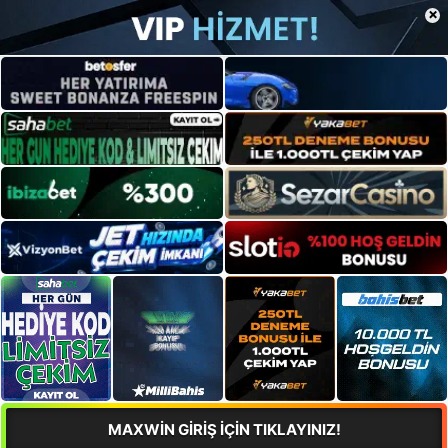
×
MAXWİN GİRİŞ İÇİN TIKLAYINIZ!